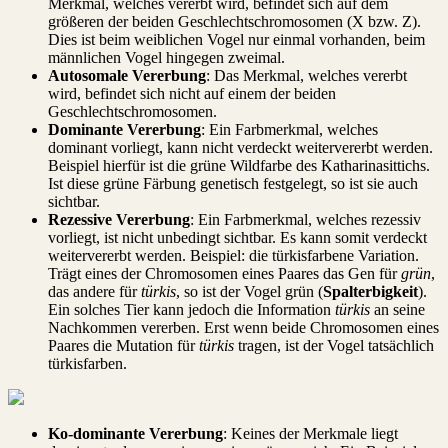
Merkmal, welches vererbt wird, befindet sich auf dem
größeren der beiden Geschlechtschromosomen (X bzw. Z).
Dies ist beim weiblichen Vogel nur einmal vorhanden, beim
männlichen Vogel hingegen zweimal.
Autosomale Vererbung
: Das Merkmal, welches vererbt
wird, befindet sich nicht auf einem der beiden
Geschlechtschromosomen.
Dominante Vererbung
: Ein Farbmerkmal, welches
dominant vorliegt, kann nicht verdeckt weitervererbt werden.
Beispiel hierfür ist die grüne Wildfarbe des Katharinasittichs.
Ist diese grüne Färbung genetisch festgelegt, so ist sie auch
sichtbar.
Rezessive Vererbung
: Ein Farbmerkmal, welches rezessiv
vorliegt, ist nicht unbedingt sichtbar. Es kann somit verdeckt
weitervererbt werden. Beispiel: die türkisfarbene Variation.
Trägt eines der Chromosomen eines Paares das Gen für
grün
,
das andere für
türkis
, so ist der Vogel grün (
Spalterbigkeit
).
Ein solches Tier kann jedoch die Information
türkis
an seine
Nachkommen vererben. Erst wenn beide Chromosomen eines
Paares die Mutation für
türkis
tragen, ist der Vogel tatsächlich
türkisfarben.
Ko-dominante Vererbung
: Keines der Merkmale liegt