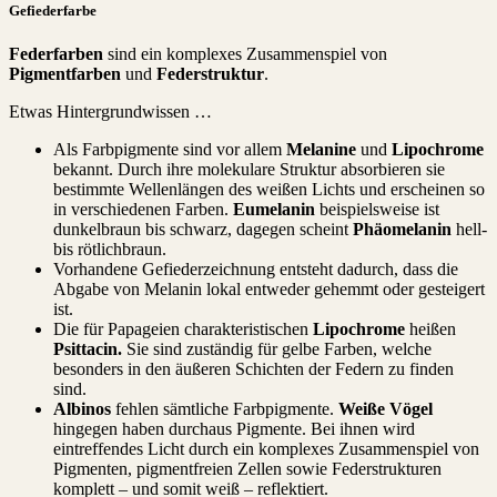
Gefiederfarbe
Federfarben
sind ein komplexes Zusammenspiel von
Pigmentfarben
und
Federstruktur
.
Etwas Hintergrundwissen …
Als Farbpigmente sind vor allem
Melanine
und
Lipochrome
bekannt. Durch ihre molekulare Struktur absorbieren sie
bestimmte Wellenlängen des weißen Lichts und erscheinen so
in verschiedenen Farben.
Eumelanin
beispielsweise ist
dunkelbraun bis schwarz, dagegen scheint
Phäomelanin
hell-
bis rötlichbraun.
Vorhandene Gefiederzeichnung entsteht dadurch, dass die
Abgabe von Melanin lokal entweder gehemmt oder gesteigert
ist.
Die für Papageien charakteristischen
Lipochrome
heißen
Psittacin.
Sie sind zuständig für gelbe Farben, welche
besonders in den äußeren Schichten der Federn zu finden
sind.
Albinos
fehlen sämtliche Farbpigmente.
Weiße Vögel
hingegen haben durchaus Pigmente. Bei ihnen wird
eintreffendes Licht durch ein komplexes Zusammenspiel von
Pigmenten, pigmentfreien Zellen sowie Federstrukturen
komplett – und somit weiß – reflektiert.