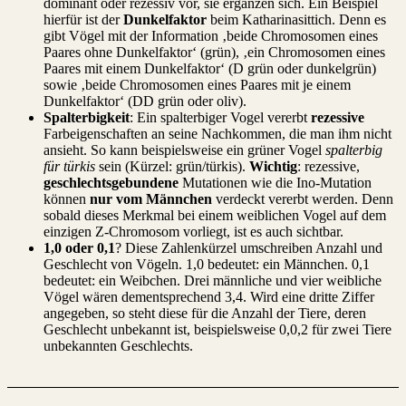
dominant oder rezessiv vor, sie ergänzen sich. Ein Beispiel
hierfür ist der
Dunkelfaktor
beim Katharinasittich. Denn es
gibt Vögel mit der Information ‚beide Chromosomen eines
Paares ohne Dunkelfaktor‘ (grün), ‚ein Chromosomen eines
Paares mit einem Dunkelfaktor‘ (D grün oder dunkelgrün)
sowie ‚beide Chromosomen eines Paares mit je einem
Dunkelfaktor‘ (DD grün oder oliv).
Spalterbigkeit
: Ein spalterbiger Vogel vererbt
rezessive
Farbeigenschaften an seine Nachkommen, die man ihm nicht
ansieht. So kann beispielsweise ein grüner Vogel
spalterbig
für türkis
sein (Kürzel: grün/türkis).
Wichtig
: rezessive,
geschlechtsgebundene
Mutationen wie die Ino-Mutation
können
nur vom Männchen
verdeckt vererbt werden. Denn
sobald dieses Merkmal bei einem weiblichen Vogel auf dem
einzigen Z-Chromosom vorliegt, ist es auch sichtbar.
1,0 oder 0,1
? Diese Zahlenkürzel umschreiben Anzahl und
Geschlecht von Vögeln. 1,0 bedeutet: ein Männchen. 0,1
bedeutet: ein Weibchen. Drei männliche und vier weibliche
Vögel wären dementsprechend 3,4. Wird eine dritte Ziffer
angegeben, so steht diese für die Anzahl der Tiere, deren
Geschlecht unbekannt ist, beispielsweise 0,0,2 für zwei Tiere
unbekannten Geschlechts.