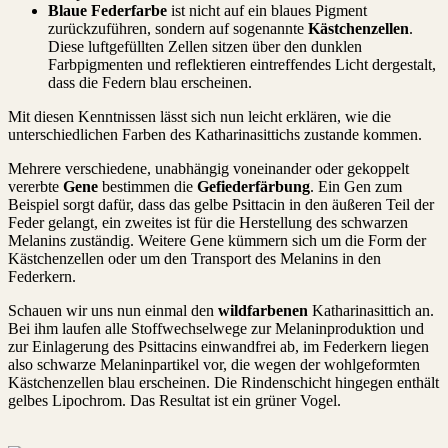
Blaue Federfarbe
ist nicht auf ein blaues Pigment
zurückzuführen, sondern auf sogenannte
Kästchenzellen
.
Diese luftgefüllten Zellen sitzen über den dunklen
Farbpigmenten und reflektieren eintreffendes Licht dergestalt,
dass die Federn blau erscheinen.
Mit diesen Kenntnissen lässt sich nun leicht erklären, wie die
unterschiedlichen Farben des Katharinasittichs zustande kommen.
Mehrere verschiedene, unabhängig voneinander oder gekoppelt
vererbte
Gene
bestimmen die
Gefiederfärbung
. Ein Gen zum
Beispiel sorgt dafür, dass das gelbe Psittacin in den äußeren Teil der
Feder gelangt, ein zweites ist für die Herstellung des schwarzen
Melanins zuständig. Weitere Gene kümmern sich um die Form der
Kästchenzellen oder um den Transport des Melanins in den
Federkern.
Schauen wir uns nun einmal den
wildfarbenen
Katharinasittich an.
Bei ihm laufen alle Stoffwechselwege zur Melaninproduktion und
zur Einlagerung des Psittacins einwandfrei ab, im Federkern liegen
also schwarze Melaninpartikel vor, die wegen der wohlgeformten
Kästchenzellen blau erscheinen. Die Rindenschicht hingegen enthält
gelbes Lipochrom. Das Resultat ist ein grüner Vogel.