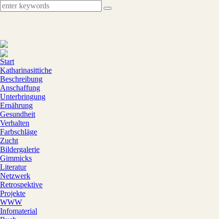
Start
Katharinasittiche
Beschreibung
Anschaffung
Unterbringung
Ernährung
Gesundheit
Verhalten
Farbschläge
Zucht
Bildergalerie
Gimmicks
Literatur
Netzwerk
Retrospektive
Projekte
WWW
Infomaterial