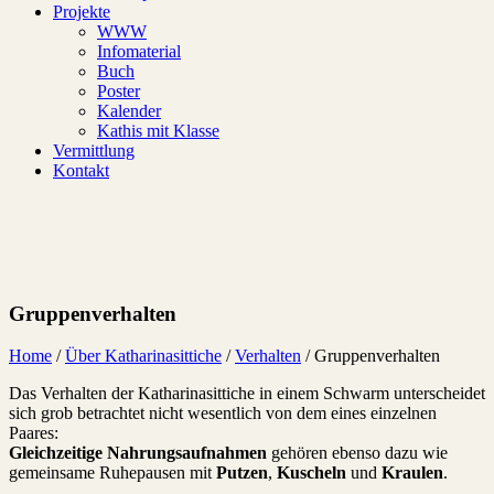
Projekte
WWW
Infomaterial
Buch
Poster
Kalender
Kathis mit Klasse
Vermittlung
Kontakt
Gruppenverhalten
Home
/
Über Katharinasittiche
/
Verhalten
/
Gruppenverhalten
Das Verhalten der Katharinasittiche in einem Schwarm unterscheidet
sich grob betrachtet nicht wesentlich von dem eines einzelnen
Paares:
Gleichzeitige Nahrungsaufnahmen
gehören ebenso dazu wie
gemeinsame Ruhepausen mit
Putzen
,
K
uscheln
und
K
raulen
.