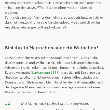
herumgezerrt oder -geknabbert. Das scheint nicht unangenehm zu
sein, denn der so
Gegriffene
lässt es ohne Meckern über sich
ergehen.
Fühlt sich einer der Partner doch einmal zu arg bedrängt, so klärt er
durch ein kurzes Knurren die Angelegenheit. Meist wird direkt im
Anschluss wieder gekrault und gekuschelt.
Bist du ein Männchen oder ein Weibchen?
Katharinasittiche zeigen keinen Sexualdimorphismus, das heißt,
dass Männchen und Weibchen sich nicht optisch unterscheiden.
Wie genau sie sich erkennen, ist noch immer nicht eindeutig geklärt.
Es wird vermutet (
Lantermann 1999
), dass sich mit Einsetzen der
Geschlechtsreife, möglicherweise auch schon früher, eindeutige
Dominanzverhältnisse ausbilden. So ist bei den Katharinasittichen in
der Regel das Männchen der dominantere, aggressivere Teil eines
Paares. Lantermann schreibt dazu:
Die Dominanz äußert sich in gewissen