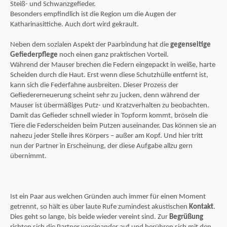
Steiß- und Schwanzgefieder.
Besonders empfindlich ist die Region um die Augen der
Katharinasittiche. Auch dort wird gekrault.
Neben dem sozialen Aspekt der Paarbindung hat die
gegenseitige
Gefiederpflege
noch einen ganz praktischen Vorteil.
Während der Mauser brechen die Federn eingepackt in weiße, harte
Scheiden durch die Haut. Erst wenn diese Schutzhülle entfernt ist,
kann sich die Federfahne ausbreiten. Dieser Prozess der
Gefiedererneuerung scheint sehr zu jucken, denn während der
Mauser ist übermäßiges Putz- und Kratzverhalten zu beobachten.
Damit das Gefieder schnell wieder in Topform kommt, bröseln die
Tiere die Federscheiden beim Putzen auseinander. Das können sie an
nahezu jeder Stelle ihres Körpers – außer am Kopf. Und hier tritt
nun der Partner in Erscheinung, der diese Aufgabe allzu gern
übernimmt.
Ist ein Paar aus welchen Gründen auch immer für einen Moment
getrennt, so hält es über laute Rufe zumindest akustischen
Kontakt
.
Dies geht so lange, bis beide wieder vereint sind. Zur
Begrüßung