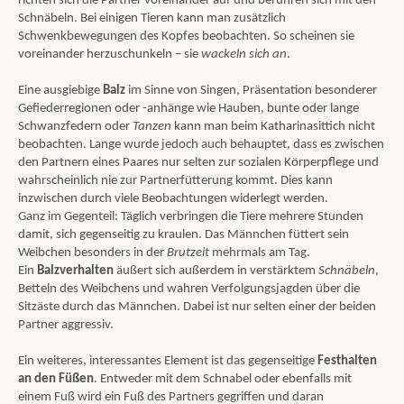
richten sich die Partner voreinander auf und berühren sich mit den
Schnäbeln. Bei einigen Tieren kann man zusätzlich
Schwenkbewegungen des Kopfes beobachten. So scheinen sie
voreinander herzuschunkeln – sie
wackeln sich an
.
Eine ausgiebige
B
alz
im Sinne von Singen, Präsentation besonderer
Gefiederregionen oder -anhänge wie Hauben, bunte oder lange
Schwanzfedern oder
Tanzen
kann man beim Katharinasittich nicht
beobachten. Lange wurde jedoch auch behauptet, dass es zwischen
den Partnern eines Paares nur selten zur sozialen Körperpflege und
wahrscheinlich nie zur Partnerfütterung kommt. Dies kann
inzwischen durch viele Beobachtungen widerlegt werden.
Ganz im Gegenteil: Täglich verbringen die Tiere mehrere Stunden
damit, sich gegenseitig zu kraulen. Das Männchen füttert sein
Weibchen besonders in der
Brutzeit
mehrmals am Tag.
Ein
Balzverhalten
äußert sich außerdem in verstärktem
Schnäbeln
,
Betteln des Weibchens und wahren Verfolgungsjagden über die
Sitzäste durch das Männchen. Dabei ist nur selten einer der beiden
Partner aggressiv.
Ein weiteres, interessantes Element ist das gegenseitige
Festhalten
an den Füßen
. Entweder mit dem Schnabel oder ebenfalls mit
einem Fuß wird ein Fuß des Partners gegriffen und daran