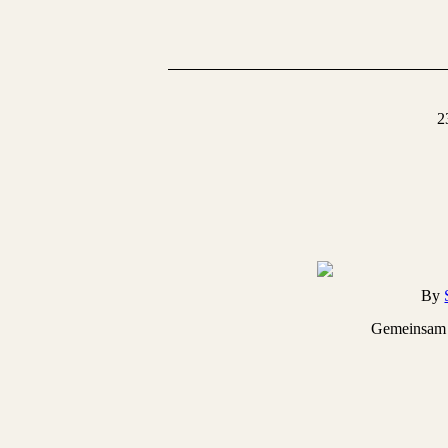
2
By
Gemeinsam s