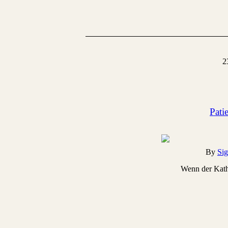
2
Pati
By
Sig
Wenn der Katha