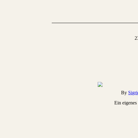
2
By
Sigr
Ein eigene