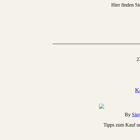
Hier finden Si
2
K
By
Sig
Tipps zum Kauf und