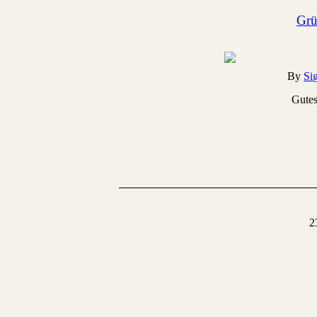
Grü
By
Si
Gutes
2