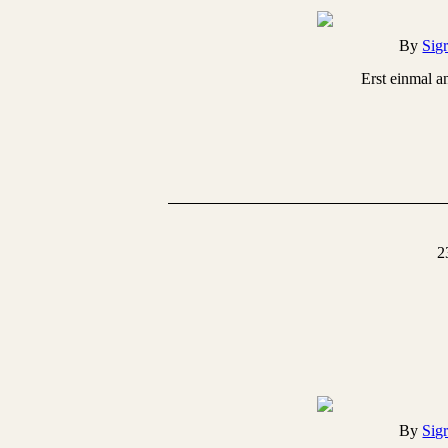
By
Sig
Erst einmal 
2
By
Sig