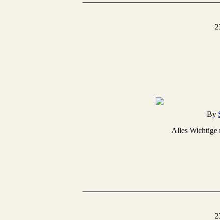
2
By
Alles Wichtige 
2