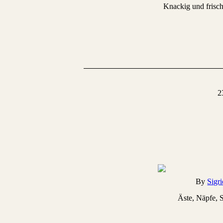
Knackig und frisch
2
By
Sigr
Äste, Näpfe, S