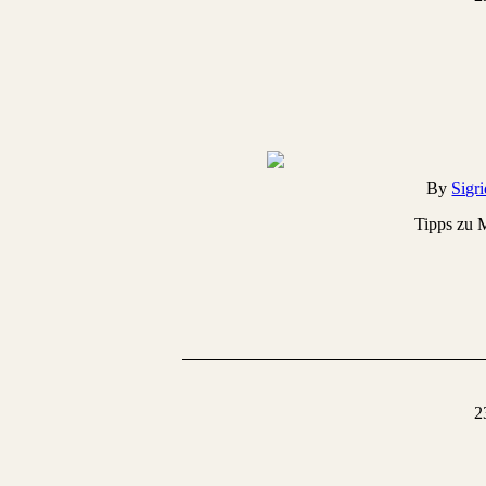
By
Sigr
Tipps zu 
2