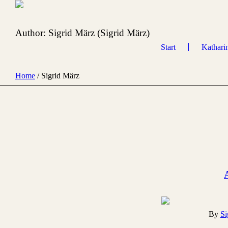
Author:
Sigrid März
(Sigrid März)
Start
Katharin
Home
/
Sigrid März
By
Si