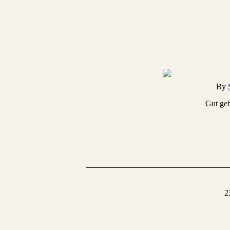
By
Gut geb
2