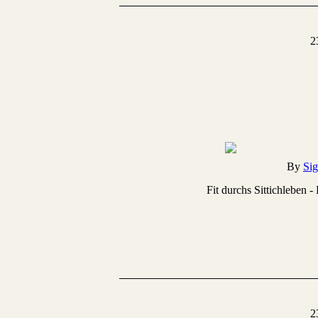
2
By
Sig
Fit durchs Sittichleben 
2