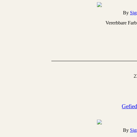
By
Sig
Vererbbare Farb
2
Gefied
By
Sig