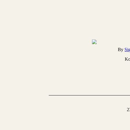
By
Si
Ko
2